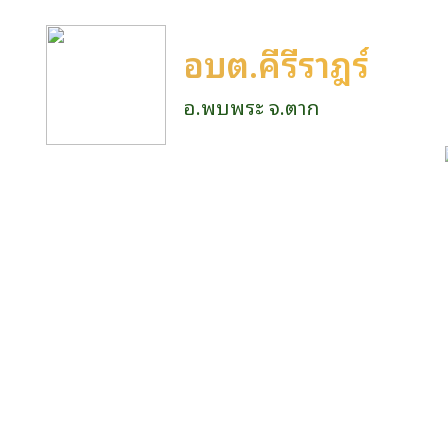
อบต.คีรีราษฎร์
อ.พบพระ จ.ตาก