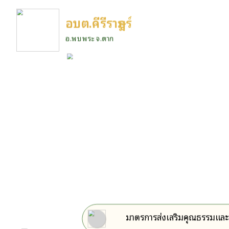
อบต.คีรีราษฎร์
อ.พบพระ จ.ตาก
มาตรการส่งเสริมคุณธรรมแล