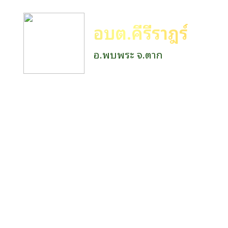
อบต.คีรีราษฎร์
อ.พบพระ จ.ตาก