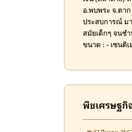
อ.พบพระ จ.ตาก ท
ประสบการณ์ มาใช
สมัยเด็กๆ จนชำ
ขนาด : - เซนติ
น้ำหนัก : 0 กิโล
ราคา : - บาท
ที่อยู่ : บ้านร่ม
เบอร์ติดต่อ : 0
Facebook : http
พืชเศรษฐกิ
27 มีนาคม 256