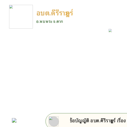
อบต.คีรีราษฎร์
อ.พบพระ จ.ตาก
ข้อบัญญัติ อบต.คีรีราษฎร์ เร
หน้าหลัก