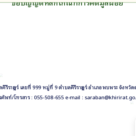
ข้อบัญญัติหลักเกณฑ์การคัดมูลฝอย
รีราษฎร์ เลขที่ 999 หมู่ที่ 9 ตำบลคีรีราษฎร์ อำเภอพบพระ จังหวั
รศัพท์/โทรสาร : 055-508-655 e-mail : saraban@khirirat.go