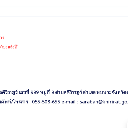
สาร
คำขอแจ้งใว้
รีราษฎร์ เลขที่ 999 หมู่ที่ 9 ตำบลคีรีราษฎร์ อำเภอพบพระ จังหวั
รศัพท์/โทรสาร : 055-508-655 e-mail : saraban@khirirat.go