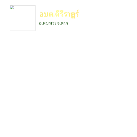
อบต.คีรีราษฎร์
อ.พบพระ จ.ตาก