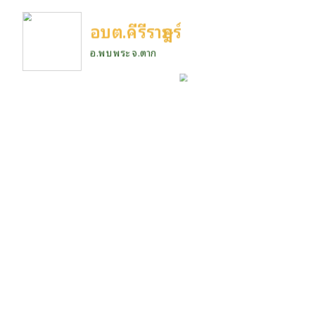
อบต.คีรีราษฎร์
อ.พบพระ จ.ตาก