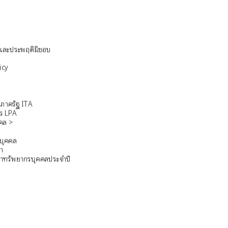
ิตและประพฤติมิชอบ
icy
ภาครัฐ ITA
ร LPA
คล >
ล
รบุคคล
า
าทรัพยากรบุคคลประจำปี