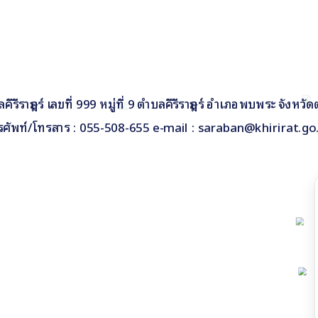
รีราษฎร์ เลขที่ 999 หมู่ที่ 9 ตำบลคีรีราษฎร์ อำเภอพบพระ จังหวั
รศัพท์/โทรสาร : 055-508-655 e-mail : saraban@khirirat.go