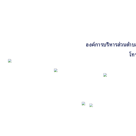
องค์การบริหารส่วนตำบลคี
โท