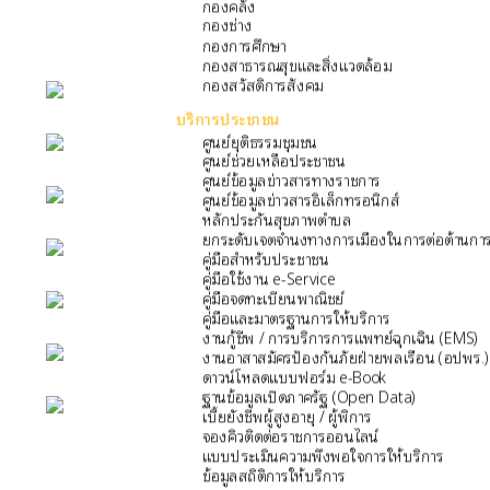
กองคลัง
กองช่าง
กองการศึกษา
กองสาธารณสุขและสิ่งแวดล้อม
กองสวัสดิการสังคม
หน้าหลัก
บริการประชาชน
ศูนย์ยุติธรรมชุมชน
ศูนย์ช่วยเหลือประชาชน
กิจกรรม
ศูนย์ข้อมูลข่าวสารทางราชการ
ศูนย์ข้อมูลข่าวสารอิเล็กทรอนิกส์
หลักประกันสุขภาพตำบล
ข่าว e-GP
ยกระดับเจตจำนงทางการเมืองในการต่อต้านการ
คู่มือสำหรับประชาชน
e-Service
คู่มือใช้งาน e-Service
คู่มือจดทะเบียนพาณิชย์
คู่มือและมาตรฐานการให้บริการ
e-Mail
งานกู้ชีพ / การบริการการแพทย์ฉุกเฉิน (EMS)
งานอาสาสมัครป้องกันภัยฝ่ายพลเรือน (อปพร.)
ดาวน์โหลดแบบฟอร์ม e-Book
ติดต่อเรา
ฐานข้อมูลเปิดภาครัฐ (Open Data)
เบี้ยยังชีพผู้สูงอายุ / ผู้พิการ
Facebook
จองคิวติดต่อราชการออนไลน์
แบบประเมินความพึงพอใจการให้บริการ
ข้อมูลสถิติการให้บริการ