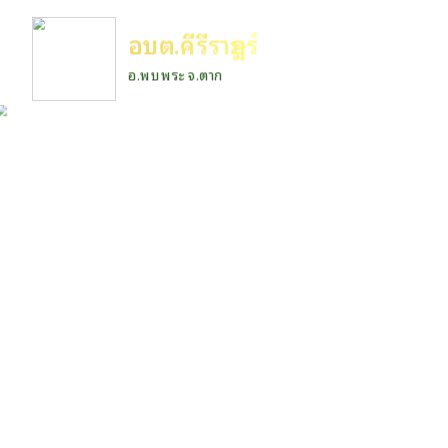
อบต.คีรีราษฎร์
อ.พบพระ จ.ตาก