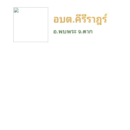
อบต.คีรีราษฎร์
อ.พบพระ จ.ตาก