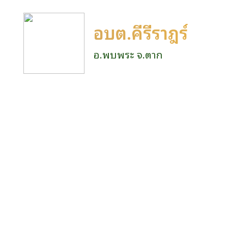
อบต.คีรีราษฎร์
อ.พบพระ จ.ตาก