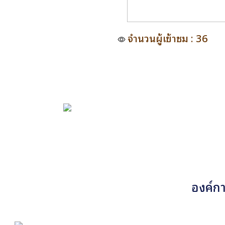
จำนวนผู้เข้าชม : 36
องค์กา