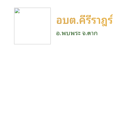
อบต.คีรีราษฎร์
อ.พบพระ จ.ตาก